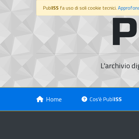
Publ
ISS
fa uso di soli cookie tecnici.
Approfond
L'archivio di
Home
Cos'è Publ
ISS