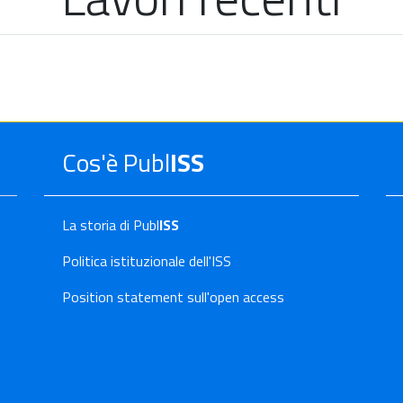
Cos'è Publ
ISS
La storia di Publ
ISS
Politica istituzionale dell'ISS
Position statement sull'open access