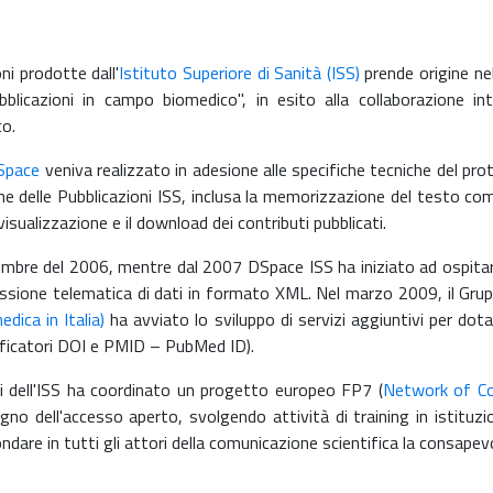
oni prodotte dall'
Istituto Superiore di Sanità (ISS)
prende origine ne
icazioni in campo biomedico", in esito alla collaborazione intra-
o.
Space
veniva realizzato in adesione alle specifiche tecniche del pro
ne delle Pubblicazioni ISS, inclusa la memorizzazione del testo compl
visualizzazione e il download dei contributi pubblicati.
novembre del 2006, mentre dal 2007 DSpace ISS ha iniziato ad ospitar
issione telematica di dati in formato XML. Nel marzo 2009, il Grup
edica in Italia)
ha avviato lo sviluppo di servizi aggiuntivi per dotar
entificatori DOI e PMID – PubMed ID).
ali dell'ISS ha coordinato un progetto europeo FP7 (
Network of Co
gno dell'accesso aperto, svolgendo attività di training in istituzi
dare in tutti gli attori della comunicazione scientifica la consapevo