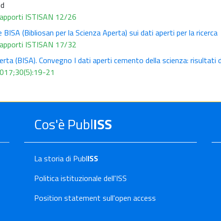
ed
 Rapporti ISTISAN 12/26
 BISA (Bibliosan per la Scienza Aperta) sui dati aperti per la ricerca
 Rapporti ISTISAN 17/32
rta (BISA). Convegno I dati aperti cemento della scienza: risultati d
 2017;30(5):19-21
Cos'è Publ
ISS
La storia di Publ
ISS
Politica istituzionale dell'ISS
Position statement sull'open access