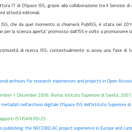
tettura IT di DSpace ISS, grazie alla collaborazione tra il Servizio 
 attività editoriali.
 ISS, che da quel momento si chiamerà PublISS, è stata nel 2016 
an per la scienza aperta" promosso dall'ISS e volto a promuovere la cu
munità di ricerca ISS; contestualmente si avvia una fase di tes
onal archives for research: experiences and projects in Open Acces
vember-1 December 2006. Roma: Istituto Superiore di Sanità; 200
 metadati nell’archivio digitale DSpace ISS dell’Istituto Superiore di
 Rapporti ISTISAN 09/25
ess publishing: the NECOBELAC project experience in Europe and Lat