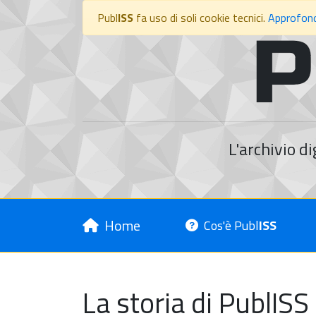
Publ
ISS
fa uso di soli cookie tecnici.
Approfond
L'archivio di
Home
Cos'è Publ
ISS
La storia di PublISS